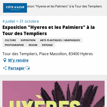
Aller
Accueil
Exposition "Hyeres et les Palmiers" à la Tour des Templiers
au
contenu
principal
4 juillet > 31 octobre
DÉCOUVRIR
Exposition "Hyeres et les Palmiers" à la
Tour des Templiers
À FAIRE
CULTURE
EXPOSITION
ARTS PLASTIQUES / GRAPHIQUES
PHOTOGRAPHIE
DESSIN
PAYSAGE
Tour des Templiers, Place Massillon, 83400 Hyères
SÉJOURNER
M'y rendre
Ajouter aux favoris
Partager