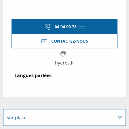
04 94 00 78
▒▒
CONTACTEZ-NOUS
hyeres.fr
Langues parlées
Langues parlées
Sur place