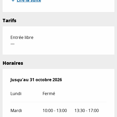
Lire la suite
Tarifs
Entrée libre
—
Horaires
Du
Jusqu'au
4 juillet 2026
31 octobre 2026
au
31 octobre 2026
Lundi
Fermé
Mardi
10:00 - 13:00
13:30 - 17:00