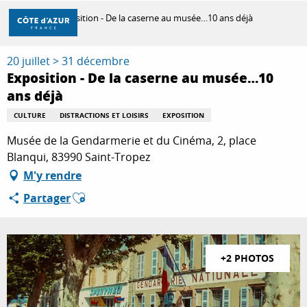
Aller
Accueil
Exposition - De la caserne au musée…10 ans déjà
au
contenu
principal
20 juillet > 31 décembre
DÉCOUVRIR
Exposition - De la caserne au musée…10
ans déjà
À FAIRE
CULTURE
DISTRACTIONS ET LOISIRS
EXPOSITION
Musée de la Gendarmerie et du Cinéma, 2, place
Blanqui, 83990 Saint-Tropez
SÉJOURNER
M'y rendre
Ajouter aux favoris
Partager
+2 PHOTOS