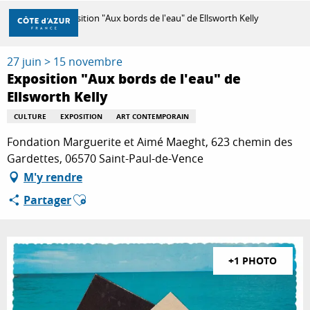
Aller
Accueil
Exposition "Aux bords de l'eau" de Ellsworth Kelly
au
contenu
principal
27 juin > 15 novembre
DÉCOUVRIR
Exposition "Aux bords de l'eau" de
Ellsworth Kelly
À FAIRE
CULTURE
EXPOSITION
ART CONTEMPORAIN
Fondation Marguerite et Aimé Maeght, 623 chemin des
Gardettes, 06570 Saint-Paul-de-Vence
SÉJOURNER
M'y rendre
Ajouter aux favoris
Partager
+1 PHOTO