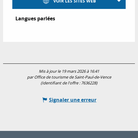
VOIR LES SITES WEB
Langues parlées
Langues parlées
Mis à jour le 19 mars 2026 à 16:41
par Office de tourisme de Saint-Paul-de-Vence
(Identifiant de l'offre :
7636228
)
Signaler une erreur