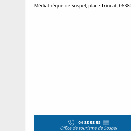
Médiathèque de Sospel, place Trincat, 0638
04 83 93 95
▒▒
Office de tourisme de Sospel