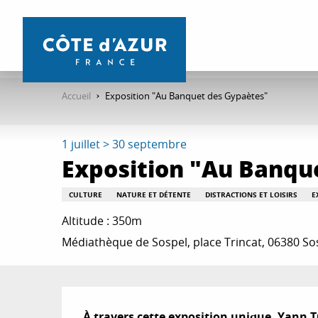
Aller
au
contenu
principal
Accueil
Exposition "Au Banquet des Gypaètes"
1 juillet > 30 septembre
Exposition "Au Banqu
CULTURE
NATURE ET DÉTENTE
DISTRACTIONS ET LOISIRS
E
Altitude : 350m
Médiathèque de Sospel, place Trincat, 06380 So
Description
À travers cette exposition unique, Yann 