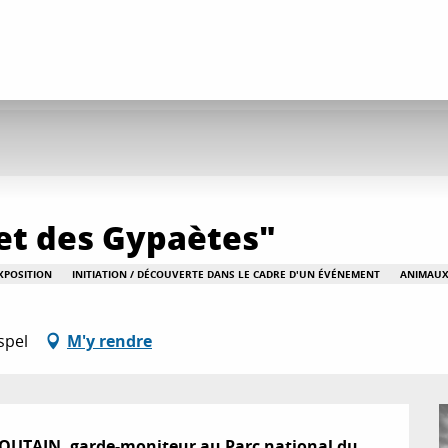
et des Gypaètes"
XPOSITION
INITIATION / DÉCOUVERTE DANS LE CADRE D'UN ÉVÉNEMENT
ANIMAU
spel
M'y rendre
TOUTAIN, garde-moniteur au Parc national du 