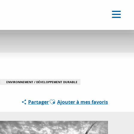
FR
Accessibilité
Recherche
Voir les favoris
X
ENVIRONNEMENT / DÉVELOPPEMENT DURABLE
Ajouter aux favoris
Partager
Ajouter à mes favoris