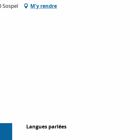
0 Sospel
M'y rendre
Langues parlées
Langues parlées