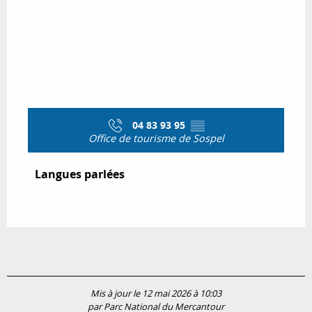
04 83 93 95
▒▒
Office de tourisme de Sospel
Langues parlées
Langues parlées
Mis à jour le 12 mai 2026 à 10:03
par Parc National du Mercantour