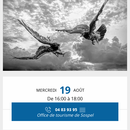
Ouverture et coordonnées
19
MERCREDI
AOÛT
De 16:00 à 18:00
04 83 93 95
▒▒
Office de tourisme de Sospel