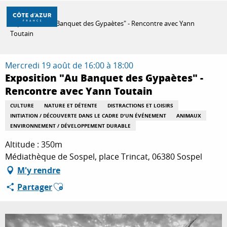
Aller
Accueil
au
Exposition "Au Banquet des Gypaètes" - Rencontre avec Yann
contenu
Toutain
principal
DÉCOUVRIR
Mercredi 19 août de 16:00 à 18:00
Exposition "Au Banquet des Gypaètes" -
À FAIRE
Rencontre avec Yann Toutain
CULTURE
NATURE ET DÉTENTE
DISTRACTIONS ET LOISIRS
INITIATION / DÉCOUVERTE DANS LE CADRE D'UN ÉVÉNEMENT
ANIMAUX
SÉJOURNER
ENVIRONNEMENT / DÉVELOPPEMENT DURABLE
Altitude : 350m
Médiathèque de Sospel, place Trincat, 06380 Sospel
M'y rendre
Ajouter aux favoris
Partager