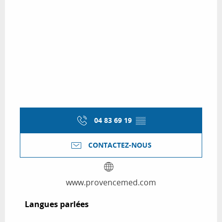
04 83 69 19
▒▒
CONTACTEZ-NOUS
www.provencemed.com
Langues parlées
Langues parlées