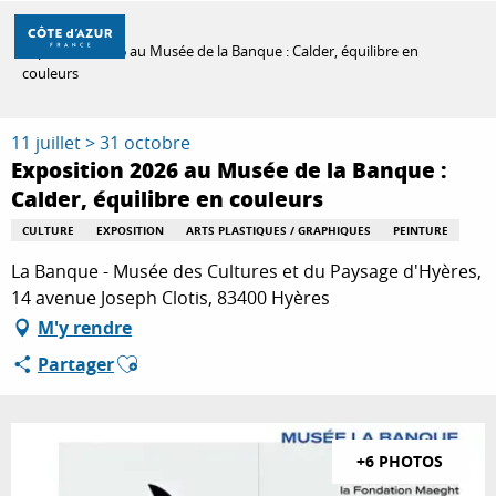
Aller
Accueil
au
Exposition 2026 au Musée de la Banque : Calder, équilibre en
contenu
couleurs
principal
DÉCOUVRIR
11 juillet > 31 octobre
Exposition 2026 au Musée de la Banque :
À FAIRE
Calder, équilibre en couleurs
CULTURE
EXPOSITION
ARTS PLASTIQUES / GRAPHIQUES
PEINTURE
La Banque - Musée des Cultures et du Paysage d'Hyères,
SÉJOURNER
14 avenue Joseph Clotis, 83400 Hyères
M'y rendre
Ajouter aux favoris
Partager
+6 PHOTOS