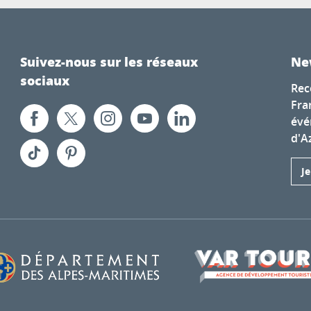
Suivez-nous sur les réseaux
Ne
sociaux
Rec
Fra
évé
d'A
J