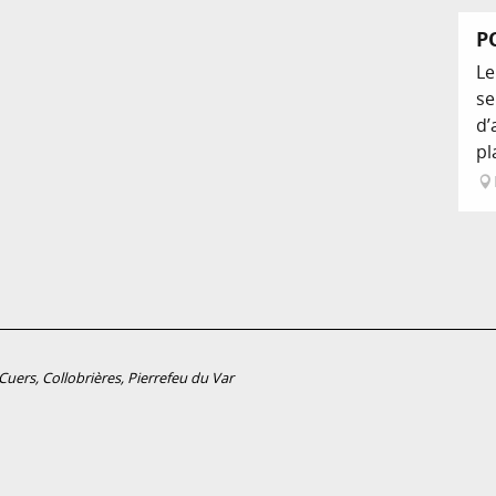
P
Le
se
d’
pl
uers, Collobrières, Pierrefeu du Var