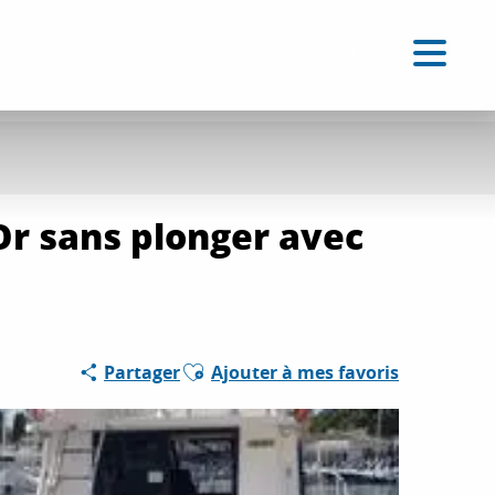
FR
Accessibilité
Recherche
Voir les favoris
Or sans plonger avec
Ajouter aux favoris
Partager
Ajouter à mes favoris