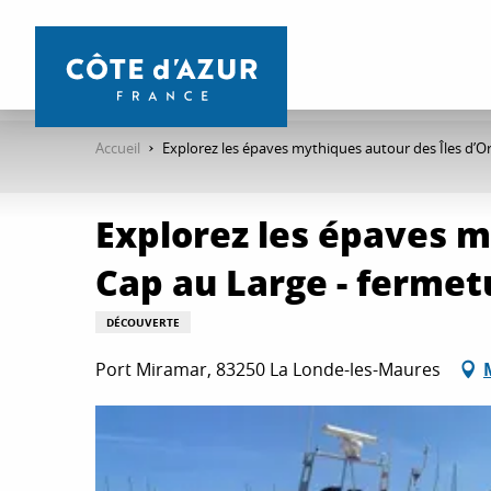
Aller
au
contenu
principal
Accueil
Explorez les épaves mythiques autour des Îles d’O
Explorez les épaves m
Cap au Large - ferme
DÉCOUVERTE
Port Miramar, 83250 La Londe-les-Maures