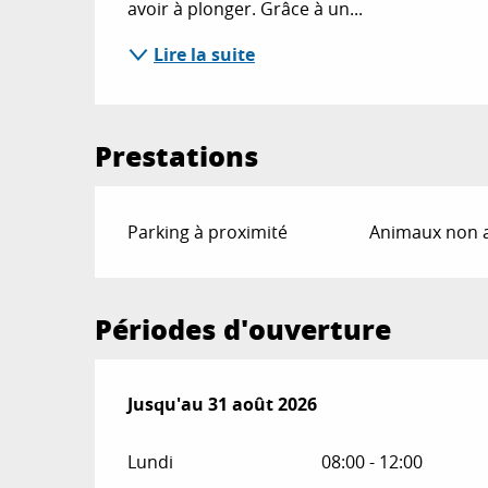
avoir à plonger. Grâce à un...
Lire la suite
Prestations
Parking à proximité
Animaux non 
Périodes d'ouverture
Du
Jusqu'au
1 juillet 2026
31 août 2026
au
31 août 2026
Lundi
08:00 - 12:00