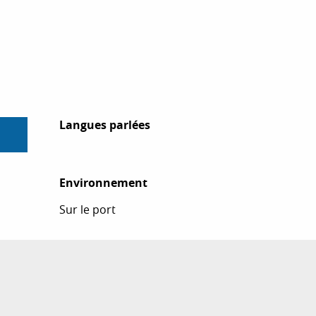
Langues parlées
Langues parlées
Environnement
Environnement
Sur le port