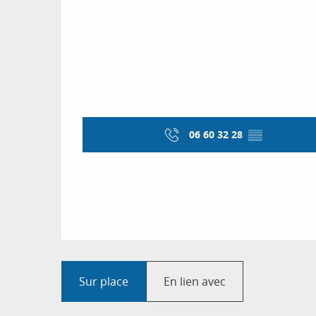
06 60 32 28
▒▒
Sur place
En lien avec