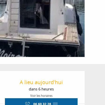
Ouverture et coordon
A lieu aujourd'hui
dans 6 heures
Voir les horaires
06 60 32 28
▒▒