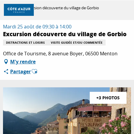
Aller
Accueil
Excursion découverte du village de Gorbio
au
contenu
principal
Mardi 25 août de 09:30 à 14:00
DÉCOUVRIR
Excursion découverte du village de Gorbio
DISTRACTIONS ET LOISIRS
VISITE GUIDÉE ET/OU COMMENTÉE
À FAIRE
Office de Tourisme, 8 avenue Boyer, 06500 Menton
M'y rendre
Ajouter aux favoris
Partager
SÉJOURNER
+3 PHOTOS