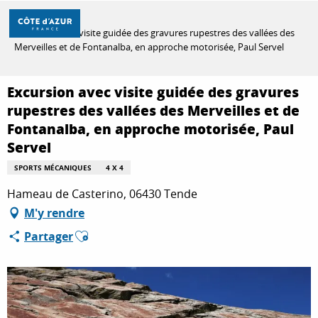
Aller
Accueil
au
Excursion avec visite guidée des gravures rupestres des vallées des
contenu
Merveilles et de Fontanalba, en approche motorisée, Paul Servel
principal
DÉCOUVRIR
Excursion avec visite guidée des gravures
rupestres des vallées des Merveilles et de
À FAIRE
Fontanalba, en approche motorisée, Paul
Servel
SPORTS MÉCANIQUES
4 X 4
SÉJOURNER
Hameau de Casterino, 06430 Tende
M'y rendre
Ajouter aux favoris
Partager