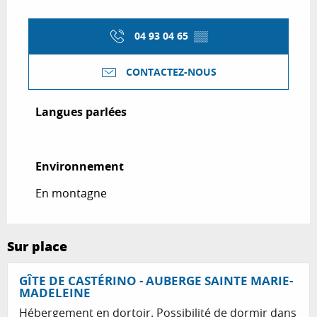
04 93 04 65
▒▒
CONTACTEZ-NOUS
Langues parlées
Langues parlées
Environnement
Environnement
En montagne
Sur place
GÎTE DE CASTÉRINO - AUBERGE SAINTE MARIE-
MADELEINE
Hébergement en dortoir. Possibilité de dormir dans