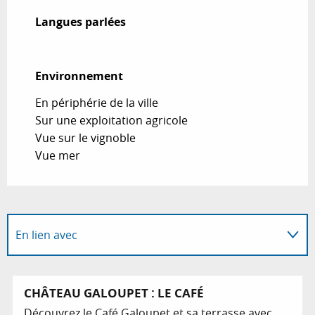
Langues parlées
Langues parlées
Environnement
Environnement
En périphérie de la ville
Sur une exploitation agricole
Vue sur le vignoble
Vue mer
En lien avec
Programme l'animation...
CHÂTEAU GALOUPET : LE CAFÉ
Découvrez le Café Galoupet et sa terrasse avec