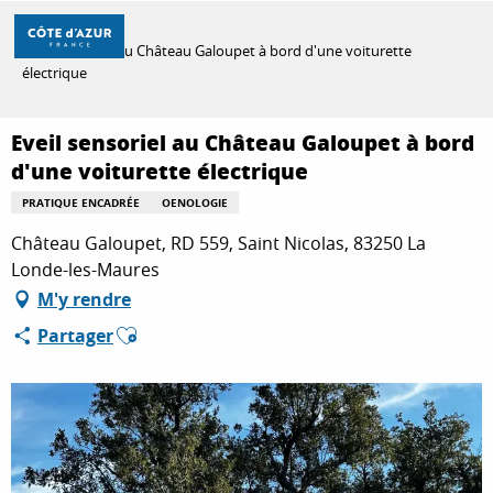
Aller
Accueil
au
Eveil sensoriel au Château Galoupet à bord d'une voiturette
contenu
électrique
principal
DÉCOUVRIR
Eveil sensoriel au Château Galoupet à bord
d'une voiturette électrique
À FAIRE
PRATIQUE ENCADRÉE
OENOLOGIE
Château Galoupet, RD 559, Saint Nicolas, 83250 La
Londe-les-Maures
SÉJOURNER
M'y rendre
Ajouter aux favoris
Partager