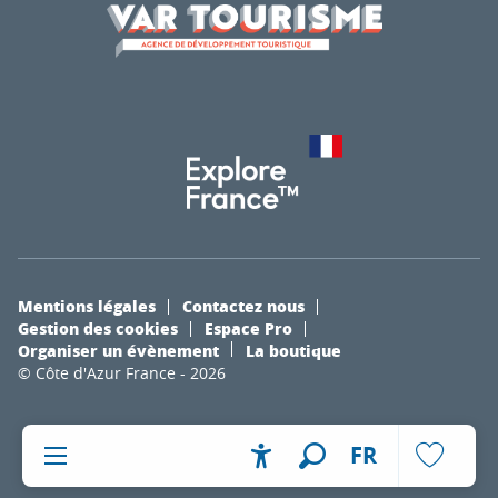
Mentions légales
Contactez nous
Gestion des cookies
Espace Pro
Organiser un évènement
La boutique
© Côte d'Azur France - 2026
FR
Accessibilité
Recherche
Voir les fa