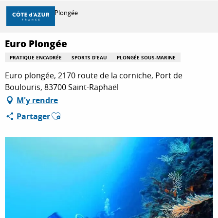
Aller
Accueil
Euro Plongée
au
contenu
principal
Euro Plongée
DÉCOUVRIR
PRATIQUE ENCADRÉE
SPORTS D'EAU
PLONGÉE SOUS-MARINE
Euro plongée, 2170 route de la corniche, Port de
À FAIRE
Boulouris, 83700 Saint-Raphaël
M'y rendre
Ajouter aux favoris
Partager
SÉJOURNER