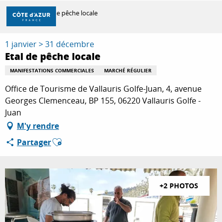
Aller
Accueil
Etal de pêche locale
au
contenu
principal
1 janvier > 31 décembre
DÉCOUVRIR
Etal de pêche locale
MANIFESTATIONS COMMERCIALES
MARCHÉ RÉGULIER
À FAIRE
Office de Tourisme de Vallauris Golfe-Juan, 4, avenue
Georges Clemenceau, BP 155, 06220 Vallauris Golfe -
Juan
SÉJOURNER
M'y rendre
Ajouter aux favoris
Partager
+2 PHOTOS