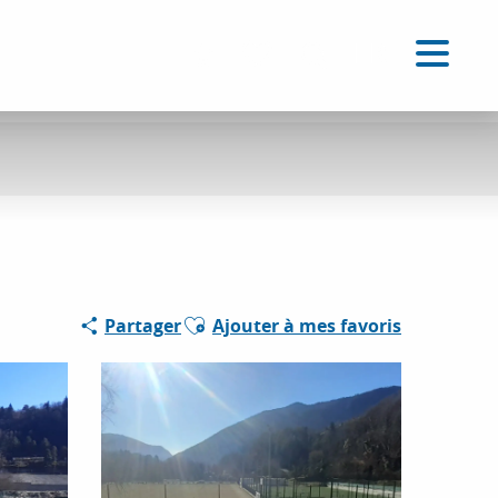
FR
Accessibilité
Recherche
Voir les favoris
Ajouter aux favoris
Partager
Ajouter à mes favoris