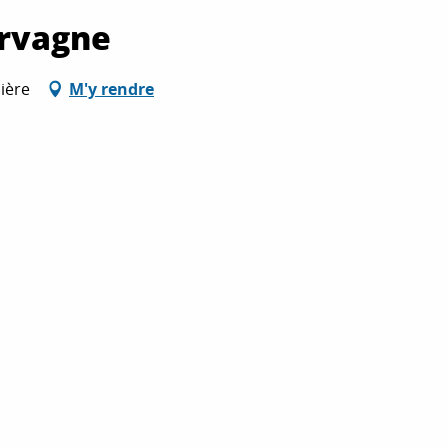
ervagne
ière
M'y rendre