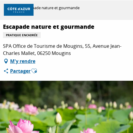
Aller
Accueil
Escapade nature et gourmande
au
contenu
principal
Escapade nature et gourmande
DÉCOUVRIR
PRATIQUE ENCADRÉE
SPA Office de Tourisme de Mougins, 55, Avenue Jean-
À FAIRE
Charles Mallet, 06250 Mougins
M'y rendre
Ajouter aux favoris
Partager
SÉJOURNER