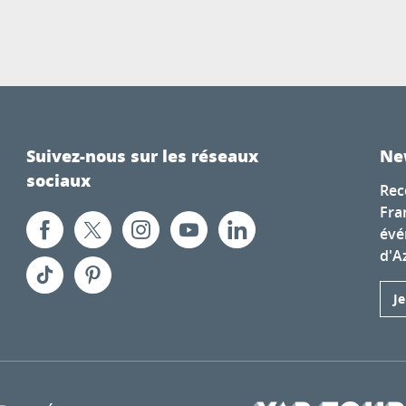
Suivez-nous sur les réseaux
Ne
sociaux
Rec
Fra
évé
d'A
J