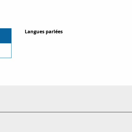
Langues parlées
Langues parlées