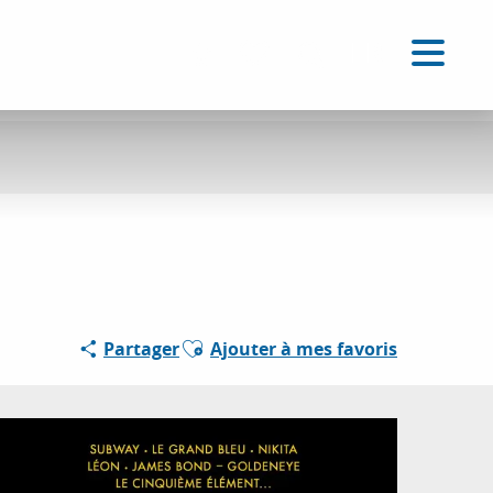
FR
Accessibilité
Recherche
Voir les favoris
Ajouter aux favoris
Partager
Ajouter à mes favoris