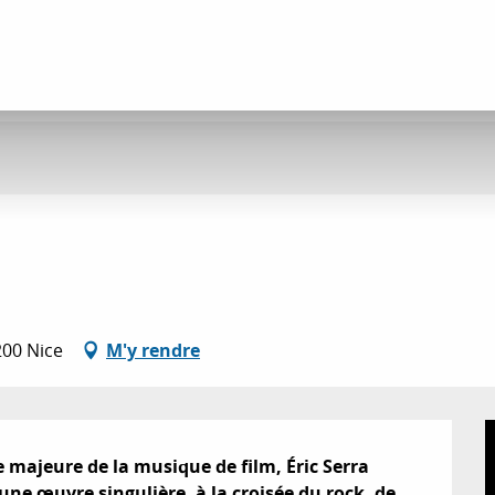
200 Nice
M'y rendre
 majeure de la musique de film, Éric Serra 
ne œuvre singulière, à la croisée du rock, de 