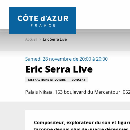
Aller
au
contenu
principal
Accueil
Eric Serra Live
Samedi 28 novembre de 20:00 à 20:00
Eric Serra Live
DISTRACTIONS ET LOISIRS
CONCERT
Palais Nikaïa, 163 boulevard du Mercantour, 06
Description
Compositeur, explorateur du son et figure
façonne depuis plus de quatre décennies u