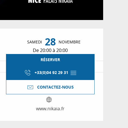
Ouverture et coordon
28
SAMEDI
NOVEMBRE
De 20:00 à 20:00
RÉSERVER
+33(0)04 92 29 31
▒▒
CONTACTEZ-NOUS
www.nikaia.fr