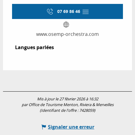
07 69 86 46
▒▒
www.osemp-orchestra.com
Langues parlées
Langues parlées
Mis à jour le 27 février 2026 à 16:32
par Office de Tourisme Menton, Riviera & Merveilles
(Identifiant de l'offre :
7428059
)
Signaler une erreur