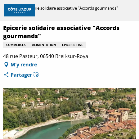
Aller
Accueil
Epicerie solidaire associative "Accords gourmands"
au
contenu
principal
Epicerie solidaire associative "Accords
DÉCOUVRIR
gourmands"
COMMERCES
ALIMENTATION
EPICERIE FINE
À FAIRE
48 rue Pasteur, 06540 Breil-sur-Roya
M'y rendre
Ajouter aux favoris
Partager
SÉJOURNER