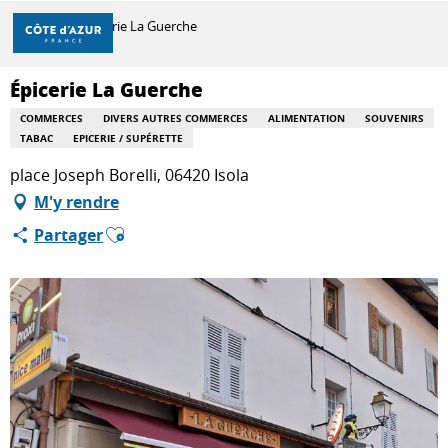
Aller
Accueil
Épicerie La Guerche
au
contenu
principal
Épicerie La Guerche
DÉCOUVRIR
COMMERCES
DIVERS AUTRES COMMERCES
ALIMENTATION
SOUVENIRS
TABAC
EPICERIE / SUPÉRETTE
À FAIRE
place Joseph Borelli, 06420 Isola
M'y rendre
Ajouter aux favoris
Partager
SÉJOURNER