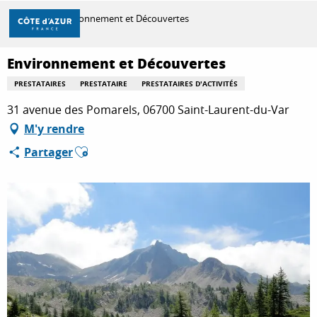
Aller
Accueil
Environnement et Découvertes
au
contenu
principal
Environnement et Découvertes
DÉCOUVRIR
PRESTATAIRES
PRESTATAIRE
PRESTATAIRES D'ACTIVITÉS
31 avenue des Pomarels, 06700 Saint-Laurent-du-Var
À FAIRE
M'y rendre
Ajouter aux favoris
Partager
SÉJOURNER