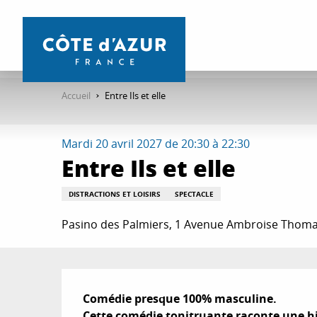
Aller
au
contenu
principal
Accueil
Entre Ils et elle
Mardi 20 avril 2027 de 20:30 à 22:30
Entre Ils et elle
DISTRACTIONS ET LOISIRS
SPECTACLE
Pasino des Palmiers, 1 Avenue Ambroise Thoma
Description
Comédie presque 100% masculine. 

Cette comédie tonitruante raconte une hi