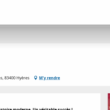
s, 83400 Hyères
M'y rendre
stoire moderne. Un véritable succès !