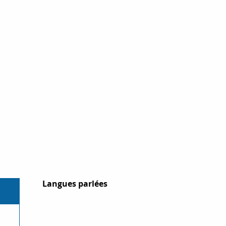
Langues parlées
Langues parlées