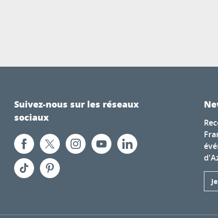
Suivez-nous sur les réseaux
Ne
sociaux
Rec
Fra
évé
d'A
J