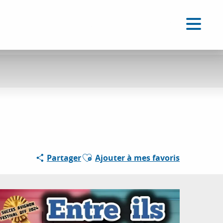
FR
Accessibilité
Recherche
Voir les favoris
Ajouter aux favoris
Partager
Ajouter à mes favoris