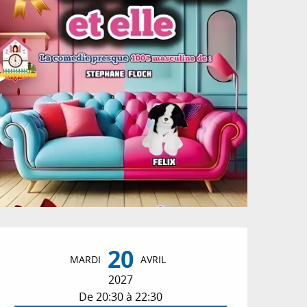
Ouverture et coordon
20
MARDI
AVRIL
2027
De 20:30 à 22:30