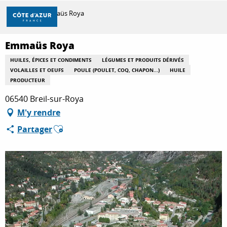
Aller
Accueil
Emmaüs Roya
au
contenu
principal
Emmaüs Roya
DÉCOUVRIR
HUILES, ÉPICES ET CONDIMENTS
LÉGUMES ET PRODUITS DÉRIVÉS
VOLAILLES ET OEUFS
POULE (POULET, COQ, CHAPON...)
HUILE
PRODUCTEUR
À FAIRE
06540 Breil-sur-Roya
M'y rendre
SÉJOURNER
Ajouter aux favoris
Partager