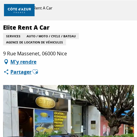
Aller
Accueil
Elite Rent A Car
au
contenu
principal
Elite Rent A Car
DÉCOUVRIR
SERVICES
AUTO / MOTO / CYCLE / BATEAU
AGENCE DE LOCATION DE VÉHICULES
À FAIRE
9 Rue Massenet, 06000 Nice
M'y rendre
Ajouter aux favoris
Partager
SÉJOURNER