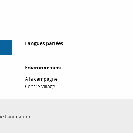
Langues parlées
Langues parlées
Environnement
Environnement
A la campagne
Centre village
 l'animation...