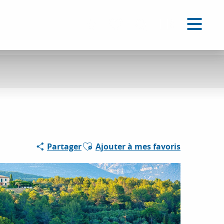
FR
Accessibilité
Recherche
Voir les favoris
Ajouter aux favoris
Partager
Ajouter à mes favoris