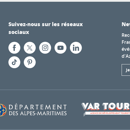
Suivez-nous sur les réseaux
Ne
sociaux
Rec
Fra
évé
d'A
J