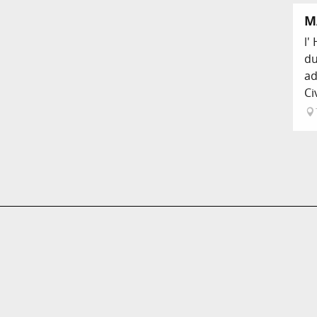
M
l'
du
ad
Ci