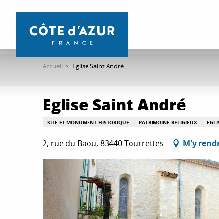
Aller
au
contenu
principal
Accueil
Eglise Saint André
Eglise Saint André
SITE ET MONUMENT HISTORIQUE
PATRIMOINE RELIGIEUX
EGLI
2, rue du Baou, 83440 Tourrettes
M'y rend