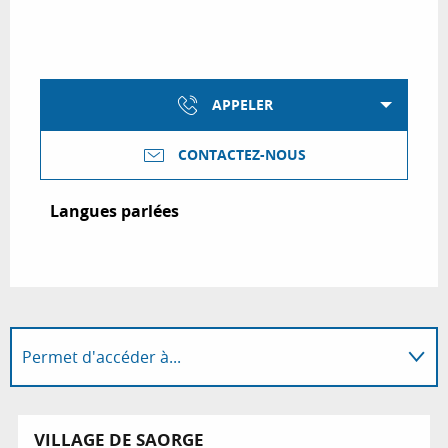
APPELER
CONTACTEZ-NOUS
Langues parlées
Langues parlées
Permet d'accéder à...
Coups de cœur / incontournables
VILLAGE DE SAORGE