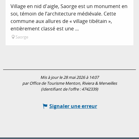
Village en nid d'aigle, Saorge est un monument en
Est situé(e) dans...
soi, témoin de l’architecture médiévale. Cette
commune aux allures de « village tibétain »,
Sur place
entièrement classé est une ...
Saorge
Mis à jour le 28 mai 2026 à 14:07
par Office de Tourisme Menton, Riviera & Merveilles
(Identifiant de l'offre :
4742339
)
Signaler une erreur