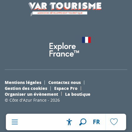
Mentions légales
Contactez nous
Gestion des cookies
Espace Pro
Organiser un évènement
La boutique
© Côte d'Azur France - 2026
FR
Accessibilité
Recherche
Voir les fa