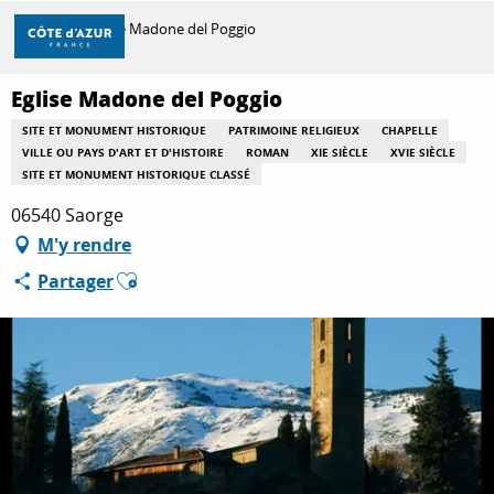
Aller
Accueil
Eglise Madone del Poggio
au
contenu
principal
Eglise Madone del Poggio
DÉCOUVRIR
SITE ET MONUMENT HISTORIQUE
PATRIMOINE RELIGIEUX
CHAPELLE
VILLE OU PAYS D'ART ET D'HISTOIRE
ROMAN
XIE SIÈCLE
XVIE SIÈCLE
SITE ET MONUMENT HISTORIQUE CLASSÉ
À FAIRE
06540 Saorge
M'y rendre
SÉJOURNER
Ajouter aux favoris
Partager