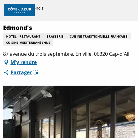
Aller
Accueil
Edmond's
au
contenu
principal
Edmond's
DÉCOUVRIR
HÔTEL - RESTAURANT
BRASSERIE
CUISINE TRADITIONNELLE FRANÇAISE
CUISINE MÉDITERRANÉENNE
À FAIRE
87 avenue du trois septembre, En ville, 06320 Cap-d'Ail
M'y rendre
Ajouter aux favoris
Partager
SÉJOURNER