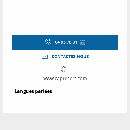
04 93 78 01
▒▒
CONTACTEZ-NOUS
www.capresort.com
Langues parlées
Langues parlées