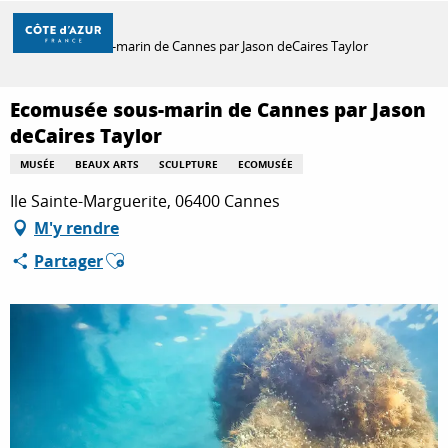
Aller
Accueil
au
Ecomusée sous-marin de Cannes par Jason deCaires Taylor
contenu
principal
DÉCOUVRIR
Ecomusée sous-marin de Cannes par Jason
deCaires Taylor
MUSÉE
BEAUX ARTS
SCULPTURE
ECOMUSÉE
À FAIRE
Ile Sainte-Marguerite, 06400 Cannes
M'y rendre
SÉJOURNER
Ajouter aux favoris
Partager