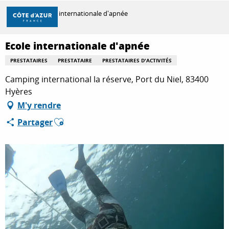
Aller
Accueil
Ecole internationale d'apnée
au
contenu
principal
Ecole internationale d'apnée
DÉCOUVRIR
PRESTATAIRES
PRESTATAIRE
PRESTATAIRES D'ACTIVITÉS
Camping international la réserve, Port du Niel, 83400
À FAIRE
Hyères
M'y rendre
Ajouter aux favoris
Partager
SÉJOURNER