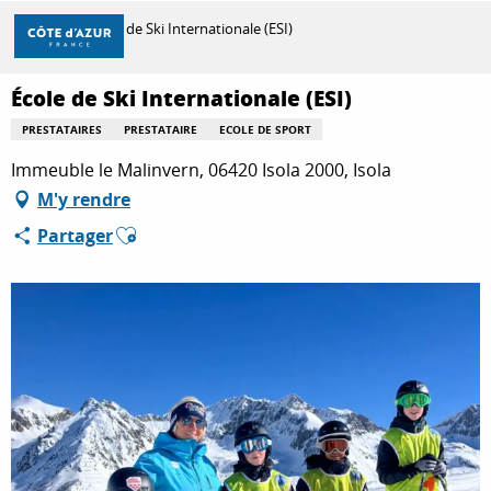
Aller
Accueil
École de Ski Internationale (ESI)
au
contenu
principal
École de Ski Internationale (ESI)
DÉCOUVRIR
PRESTATAIRES
PRESTATAIRE
ECOLE DE SPORT
Immeuble le Malinvern, 06420 Isola 2000, Isola
À FAIRE
M'y rendre
Ajouter aux favoris
Partager
SÉJOURNER