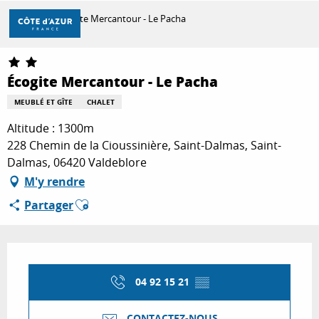
Aller
Accueil
Écogite Mercantour - Le Pacha
au
contenu
principal
DÉCOUVRIR
Écogite Mercantour - Le Pacha
MEUBLÉ ET GÎTE
CHALET
À FAIRE
Altitude : 1300m
228 Chemin de la Cioussinière, Saint-Dalmas, Saint-
Dalmas, 06420 Valdeblore
SÉJOURNER
M'y rendre
Ajouter aux favoris
Partager
Ouverture et coordonnées
04 92 15 21
▒▒
CONTACTEZ-NOUS