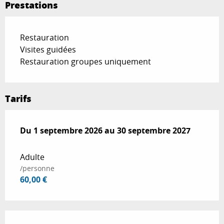
Prestations
Restauration
Visites guidées
Restauration groupes uniquement
Tarifs
Du
Du
1 septembre 2026
1 septembre 2026
au
au
30 septembre 2027
30 septembre 2027
Adulte
/personne
60,00 €