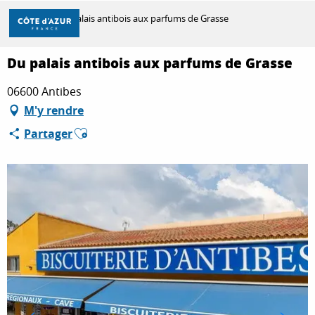
Aller
Accueil
Du palais antibois aux parfums de Grasse
au
contenu
principal
Du palais antibois aux parfums de Grasse
DÉCOUVRIR
06600 Antibes
M'y rendre
À FAIRE
Ajouter aux favoris
Partager
SÉJOURNER