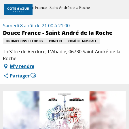
Aller
Accueil
Douce France - Saint André de la Roche
au
contenu
principal
Samedi 8 août de 21:00 à 21:00
DÉCOUVRIR
Douce France - Saint André de la Roche
DISTRACTIONS ET LOISIRS
CONCERT
COMÉDIE MUSICALE
À FAIRE
Théâtre de Verdure, L'Abadie, 06730 Saint-André-de-la-
Roche
M'y rendre
SÉJOURNER
Ajouter aux favoris
Partager