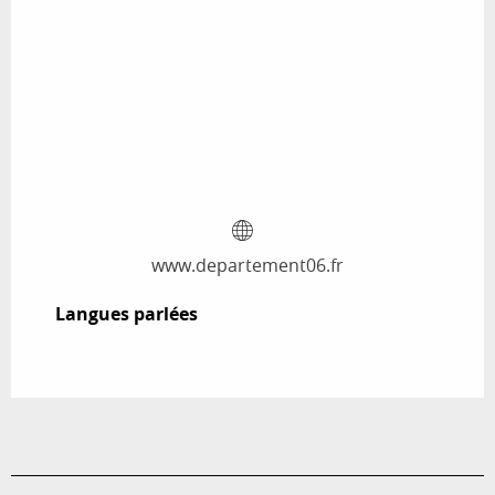
www.departement06.fr
Langues parlées
Langues parlées