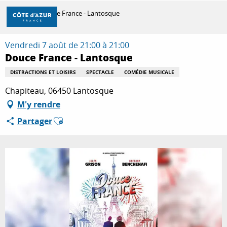
Aller
Accueil
Douce France - Lantosque
au
contenu
principal
Vendredi 7 août de 21:00 à 21:00
DÉCOUVRIR
Douce France - Lantosque
DISTRACTIONS ET LOISIRS
SPECTACLE
COMÉDIE MUSICALE
À FAIRE
Chapiteau, 06450 Lantosque
M'y rendre
Ajouter aux favoris
Partager
SÉJOURNER