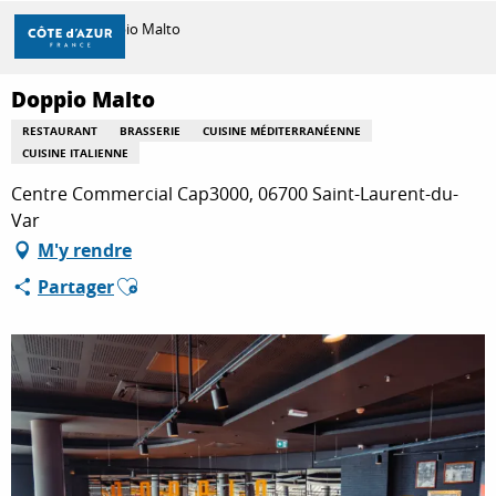
Aller
Accueil
Doppio Malto
au
contenu
principal
Doppio Malto
DÉCOUVRIR
RESTAURANT
BRASSERIE
CUISINE MÉDITERRANÉENNE
CUISINE ITALIENNE
À FAIRE
Centre Commercial Cap3000, 06700 Saint-Laurent-du-
Var
M'y rendre
SÉJOURNER
Ajouter aux favoris
Partager