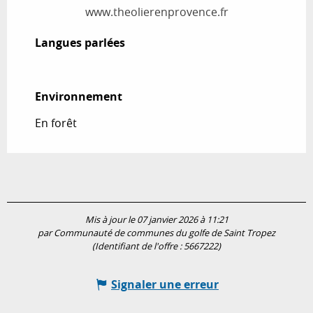
www.theolierenprovence.fr
Langues parlées
Langues parlées
Environnement
Environnement
En forêt
Mis à jour le 07 janvier 2026 à 11:21
par Communauté de communes du golfe de Saint Tropez
(Identifiant de l'offre :
5667222
)
Signaler une erreur