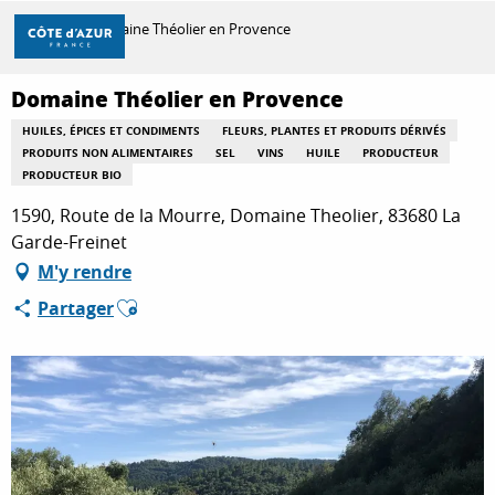
Aller
Accueil
Domaine Théolier en Provence
au
contenu
principal
Domaine Théolier en Provence
DÉCOUVRIR
HUILES, ÉPICES ET CONDIMENTS
FLEURS, PLANTES ET PRODUITS DÉRIVÉS
PRODUITS NON ALIMENTAIRES
SEL
VINS
HUILE
PRODUCTEUR
PRODUCTEUR BIO
À FAIRE
1590, Route de la Mourre, Domaine Theolier, 83680 La
Garde-Freinet
M'y rendre
SÉJOURNER
Ajouter aux favoris
Partager