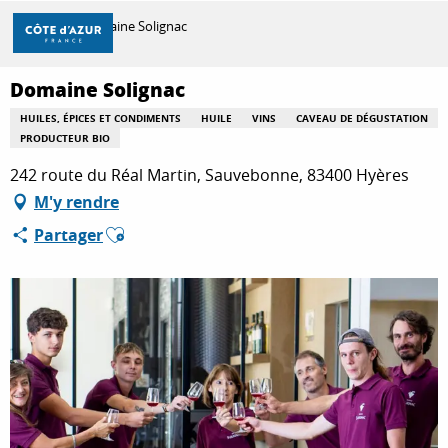
Aller
Accueil
Domaine Solignac
au
contenu
principal
Domaine Solignac
DÉCOUVRIR
HUILES, ÉPICES ET CONDIMENTS
HUILE
VINS
CAVEAU DE DÉGUSTATION
PRODUCTEUR BIO
À FAIRE
242 route du Réal Martin, Sauvebonne, 83400 Hyères
M'y rendre
Ajouter aux favoris
Partager
SÉJOURNER