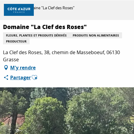
Aller
Accueil
Domaine "La Clef des Roses"
au
contenu
principal
Domaine "La Clef des Roses"
DÉCOUVRIR
FLEURS, PLANTES ET PRODUITS DÉRIVÉS
PRODUITS NON ALIMENTAIRES
PRODUCTEUR
À FAIRE
La Clef des Roses, 38, chemin de Masseboeuf, 06130
Grasse
M'y rendre
SÉJOURNER
Ajouter aux favoris
Partager