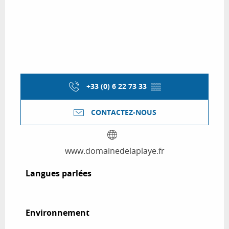
+33 (0) 6 22 73 33
▒▒
CONTACTEZ-NOUS
www.domainedelaplaye.fr
Langues parlées
Langues parlées
Environnement
Environnement