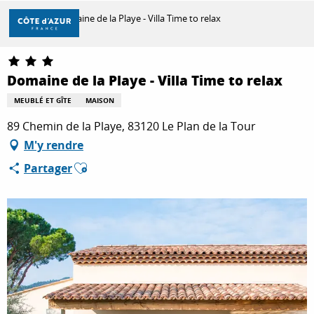
Aller
Accueil
Domaine de la Playe - Villa Time to relax
au
contenu
principal
DÉCOUVRIR
Domaine de la Playe - Villa Time to relax
MEUBLÉ ET GÎTE
MAISON
À FAIRE
89 Chemin de la Playe, 83120 Le Plan de la Tour
M'y rendre
Ajouter aux favoris
Partager
SÉJOURNER