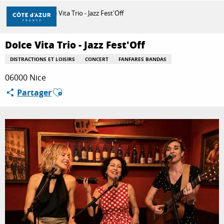
Aller
Accueil
Dolce Vita Trio - Jazz Fest'Off
au
contenu
principal
Dolce Vita Trio - Jazz Fest'Off
DÉCOUVRIR
DISTRACTIONS ET LOISIRS
CONCERT
FANFARES BANDAS
06000 Nice
À FAIRE
Ajouter aux favoris
Partager
SÉJOURNER