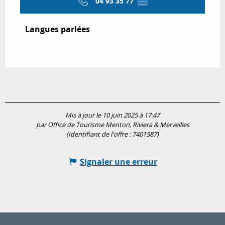
04 93 35 77
▒▒
Langues parlées
Langues parlées
Mis à jour le 10 juin 2025 à 17:47
par Office de Tourisme Menton, Riviera & Merveilles
(Identifiant de l'offre :
7401587
)
Signaler une erreur