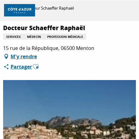
Aller
Accueil
Docteur Schaeffer Raphaël
au
contenu
principal
Docteur Schaeffer Raphaël
DÉCOUVRIR
SERVICES
MÉDECIN
PROFESSION MÉDICALE
15 rue de la République, 06500 Menton
À FAIRE
M'y rendre
Ajouter aux favoris
Partager
SÉJOURNER