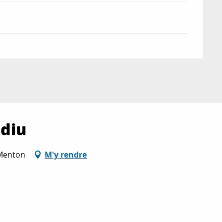
idiu
 Menton
M'y rendre