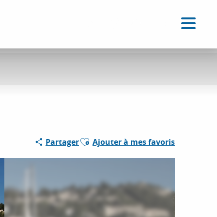
FR
Accessibilité
Recherche
Voir les favoris
Ajouter aux favoris
Partager
Ajouter à mes favoris