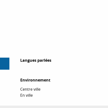
Langues parlées
Langues parlées
Environnement
Environnement
Centre ville
En ville