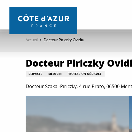
Aller
au
contenu
principal
Accueil
Docteur Piriczky Ovidiu
Docteur Piriczky Ovid
SERVICES
MÉDECIN
PROFESSION MÉDICALE
Docteur Szakal-Piriczky, 4 rue Prato, 06500 Men