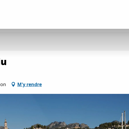
iu
ton
M'y rendre