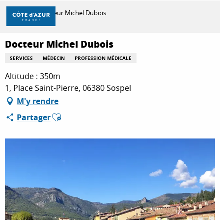
Aller
Accueil
Docteur Michel Dubois
au
contenu
principal
Docteur Michel Dubois
DÉCOUVRIR
SERVICES
MÉDECIN
PROFESSION MÉDICALE
Altitude : 350m
À FAIRE
1, Place Saint-Pierre, 06380 Sospel
M'y rendre
Ajouter aux favoris
Partager
SÉJOURNER