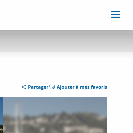
FR
Accessibilité
Recherche
Voir les favoris
Ajouter aux favoris
Partager
Ajouter à mes favoris