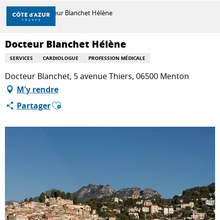
Aller
Accueil
Docteur Blanchet Hélène
au
contenu
principal
Docteur Blanchet Hélène
DÉCOUVRIR
SERVICES
CARDIOLOGUE
PROFESSION MÉDICALE
Docteur Blanchet, 5 avenue Thiers, 06500 Menton
À FAIRE
M'y rendre
Ajouter aux favoris
Partager
SÉJOURNER