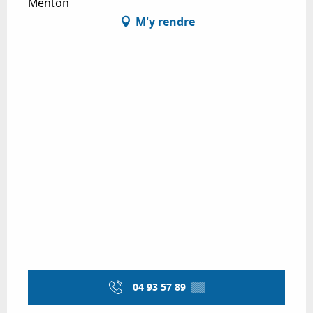
Menton
M'y rendre
04 93 57 89
▒▒