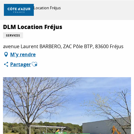
Aller
Accueil
DLM Location Fréjus
au
contenu
principal
DLM Location Fréjus
DÉCOUVRIR
SERVICES
avenue Laurent BARBERO, ZAC Pôle BTP, 83600 Fréjus
À FAIRE
M'y rendre
Ajouter aux favoris
Partager
SÉJOURNER