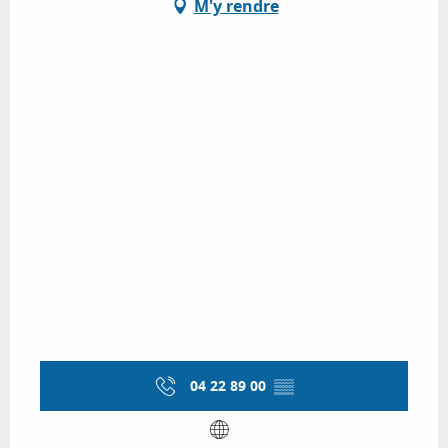
M'y rendre
04 22 89 00
▒▒