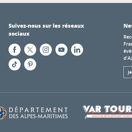
Suivez-nous sur les réseaux
Ne
sociaux
Rec
Fra
évé
d'A
J