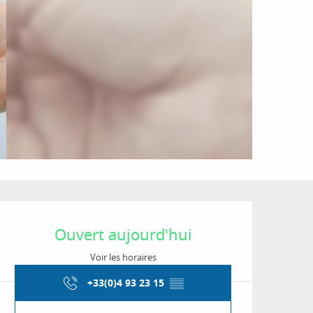
Ouverture et coordon
Ouvert aujourd'hui
Voir les horaires
+33(0)4 93 23 15
▒▒