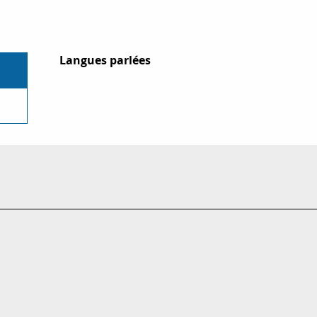
Langues parlées
Langues parlées