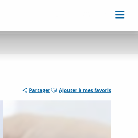
FR
Accessibilité
Recherche
Voir les favoris
Ajouter aux favoris
Partager
Ajouter à mes favoris