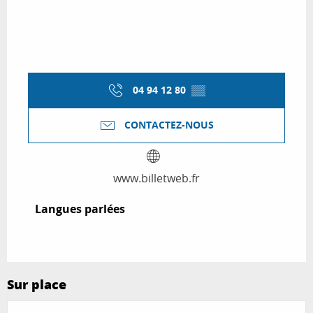
04 94 12 80
▒▒
CONTACTEZ-NOUS
www.billetweb.fr
Langues parlées
Langues parlées
Sur place