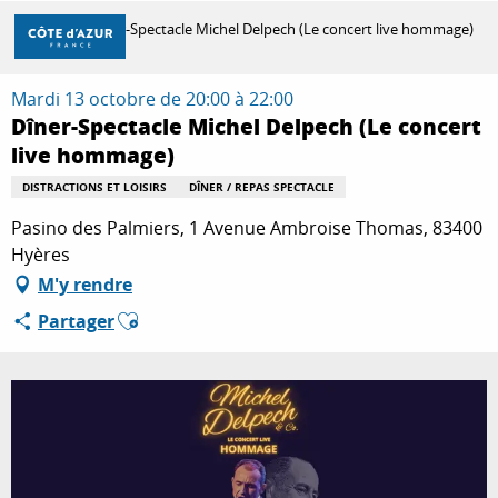
Aller
Accueil
Dîner-Spectacle Michel Delpech (Le concert live hommage)
au
contenu
principal
Mardi 13 octobre de 20:00 à 22:00
DÉCOUVRIR
Dîner-Spectacle Michel Delpech (Le concert
live hommage)
À FAIRE
DISTRACTIONS ET LOISIRS
DÎNER / REPAS SPECTACLE
Pasino des Palmiers, 1 Avenue Ambroise Thomas, 83400
Hyères
SÉJOURNER
M'y rendre
Ajouter aux favoris
Partager