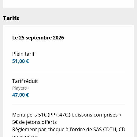
Tarifs
Le
Le
25 septembre 2026
25 septembre 2026
Plein tarif
51,00 €
Tarif réduit
Players+
47,00 €
Menu pers 51€ (PP+.47€.) boissons comprises +
5€ de jetons offerts
Règlement par chèque à l’ordre de SAS CDTH, CB
ou espèces