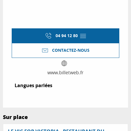
04 94 12 80
▒▒
CONTACTEZ-NOUS
www.billetweb.fr
Langues parlées
Langues parlées
Sur place
Réservable