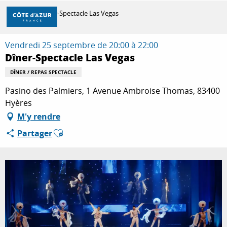
Aller
Accueil
Dîner-Spectacle Las Vegas
au
contenu
principal
Vendredi 25 septembre de 20:00 à 22:00
DÉCOUVRIR
Dîner-Spectacle Las Vegas
DÎNER / REPAS SPECTACLE
À FAIRE
Pasino des Palmiers, 1 Avenue Ambroise Thomas, 83400
Hyères
M'y rendre
SÉJOURNER
Ajouter aux favoris
Partager