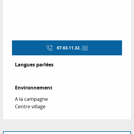
07.63.11.32.
▒▒
Langues parlées
Langues parlées
Environnement
Environnement
A la campagne
Centre village