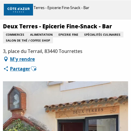
Aller
Accueil
Deux Terres - Epicerie Fine-Snack - Bar
au
contenu
principal
Deux Terres - Epicerie Fine-Snack - Bar
DÉCOUVRIR
COMMERCES
ALIMENTATION
EPICERIE FINE
SPÉCIALITÉS CULINAIRES
SALON DE THÉ / COFFEE SHOP
À FAIRE
3, place du Terrail, 83440 Tourrettes
M'y rendre
Ajouter aux favoris
Partager
SÉJOURNER