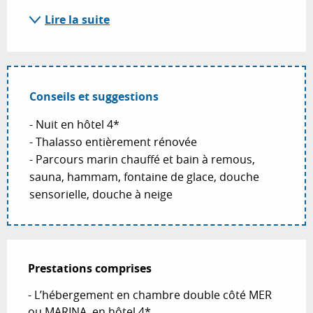
Lire la suite
Conseils et suggestions
- Nuit en hôtel 4*
- Thalasso entièrement rénovée
- Parcours marin chauffé et bain à remous,
sauna, hammam, fontaine de glace, douche
sensorielle, douche à neige
Prestations comprises
Prestations comprises
- L’hébergement en chambre double côté MER 
ou MARINA, en hôtel 4*
