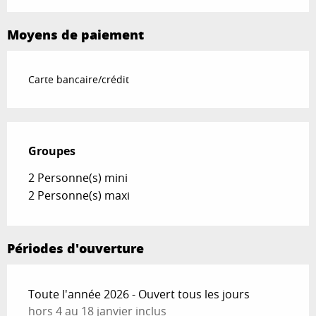
Moyens de paiement
Du
23 août 2026
au
10 octobre 2026
Du
11 octobre 2026
au
26 décembre
Carte bancaire/crédit
2026
Du
27 décembre 2026
au
31 décembre
2026
Groupes
Groupes
2 Personne(s) mini
2 Personne(s) maxi
Périodes d'ouverture
Toute l'année 2026 - Ouvert tous les jours
hors 4 au 18 janvier inclus