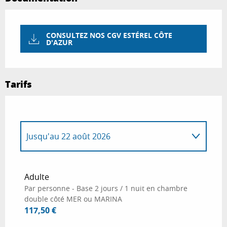
CONSULTEZ NOS CGV ESTÉREL CÔTE
D'AZUR
Tarifs
Jusqu'au
22 août 2026
Du
1 janvier 2026
au
3 janvier 2026
Adulte
Par personne - Base 2 jours / 1 nuit en chambre
Du
19 janvier 2026
au
30 avril 2026
double côté MER ou MARINA
117,50 €
Du
1 mai 2026
au
16 juillet 2026