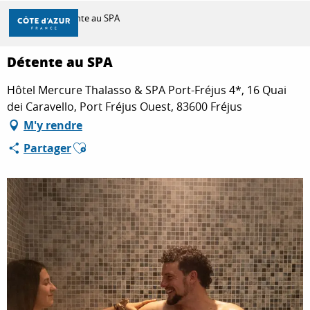
Aller
Accueil
Détente au SPA
au
contenu
principal
Détente au SPA
DÉCOUVRIR
Hôtel Mercure Thalasso & SPA Port-Fréjus 4*, 16 Quai
dei Caravello, Port Fréjus Ouest, 83600 Fréjus
À FAIRE
M'y rendre
Ajouter aux favoris
Partager
SÉJOURNER