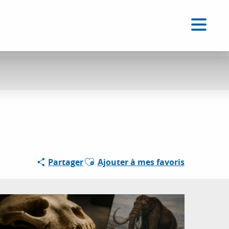
FR
Accessibilité
Recherche
Voir les favoris
Ajouter aux favoris
Partager
Ajouter à mes favoris