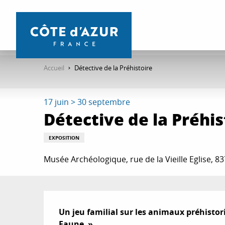
Aller
au
contenu
principal
Accueil
Détective de la Préhistoire
17 juin > 30 septembre
Détective de la Préhis
EXPOSITION
Musée Archéologique, rue de la Vieille Eglise, 8
Description
Un jeu familial sur les animaux préhistori
Faune  ».
