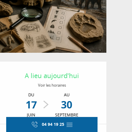
Ouverture et coordon
A lieu aujourd'hui
Voir les horaires
DU
AU
17
30
JUIN
SEPTEMBRE
04 94 19 25
▒▒