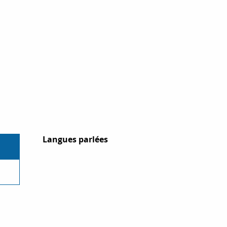
Langues parlées
Langues parlées