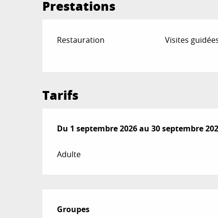
Prestations
Restauration
Visites guidée
Tarifs
Du
Du
1 septembre 2026
1 septembre 2026
au
au
30 septembre 20
30 septembre 20
Adulte
Groupes
Groupes