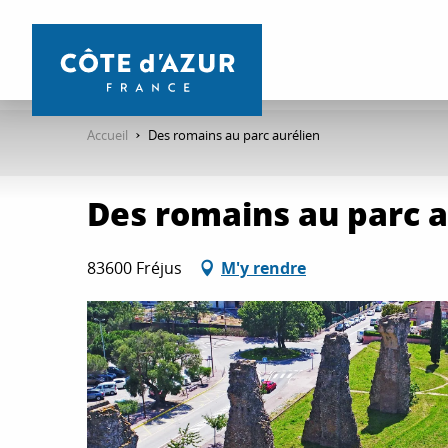
Aller
au
contenu
principal
Accueil
Des romains au parc aurélien
Des romains au parc a
83600 Fréjus
M'y rendre