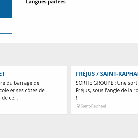
Langues parlées
Langues parlées
Réservable
ET
FRÉJUS / SAINT-RAPHA
ire du barrage de
SORTIE GROUPE : Une sortie
ole et ses côtes de
Fréjus, sous l'angle de la
de ce...
!
Saint-Raphaël