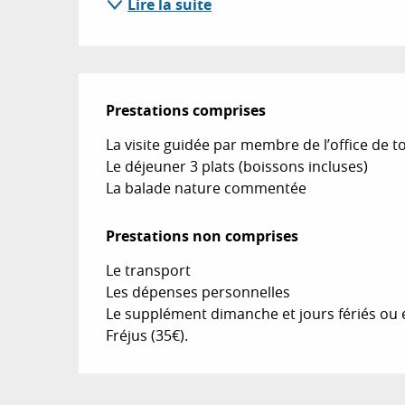
Lire la suite
Prestations comprises
Prestations comprises
La visite guidée par membre de l’office de to
Le déjeuner 3 plats (boissons incluses)

La balade nature commentée
Prestations non comprises
Prestations non comprises
Le transport

Les dépenses personnelles

Le supplément dimanche et jours fériés ou en
Fréjus (35€).