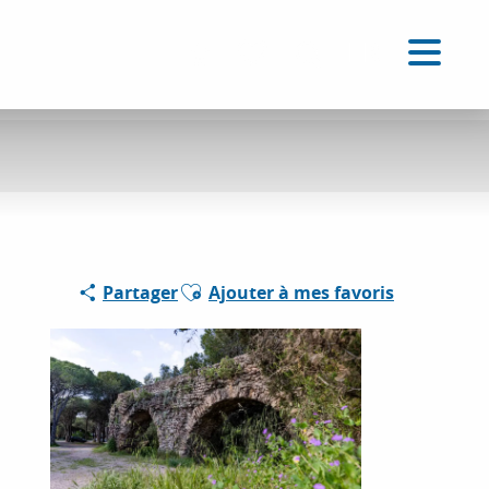
FR
Accessibilité
Recherche
Voir les favoris
Ajouter aux favoris
Partager
Ajouter à mes favoris