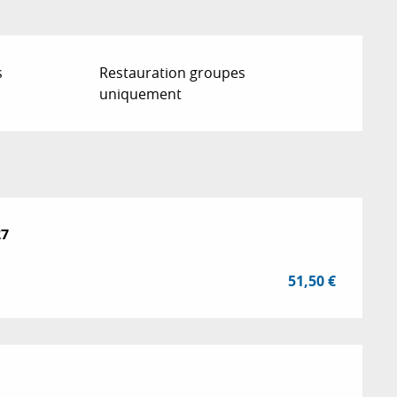
s
Restauration groupes
uniquement
27
27
51,50 €